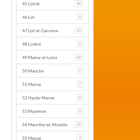
45 Loiret
10
46 Lot
9
47 Lot-et-Garonne
15
48 Lozère
2
49 Maine-et-Loire
22
50 Manche
7
51 Marne
7
52 Haute-Marne
0
53 Mayenne
2
54 Meurthe-et-Moselle
15
55 Meuse
3