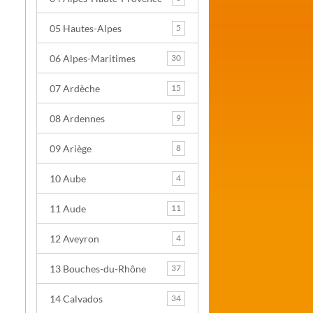
05 Hautes-Alpes
5
06 Alpes-Maritimes
30
07 Ardèche
15
08 Ardennes
9
09 Ariège
8
10 Aube
4
11 Aude
11
12 Aveyron
4
13 Bouches-du-Rhône
37
14 Calvados
34