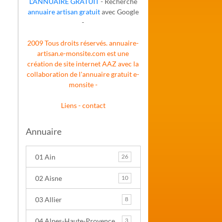
L'ANNUAIRE GRATUIT
- Recherche
annuaire artisan gratuit
avec Google
-
2009 Tous droits réservés. annuaire-
artisan.e-monsite.com est une
création de site internet AAZ avec la
collaboration de l'annuaire gratuit
e-
monsite
-
Liens
-
contact
Annuaire
01 Ain
26
02 Aisne
10
03 Allier
8
04 Alpes-Haute-Provence
3