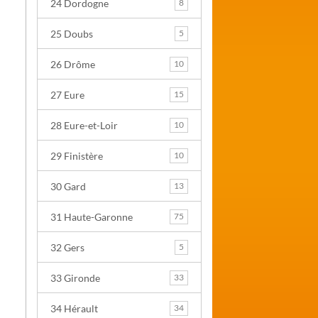
24 Dordogne
8
25 Doubs
5
26 Drôme
10
27 Eure
15
28 Eure-et-Loir
10
29 Finistère
10
30 Gard
13
31 Haute-Garonne
75
32 Gers
5
33 Gironde
33
34 Hérault
34