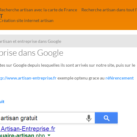
Recherche artisan avec la carte de France
Recherche artisan dans tout l
T
Création site internet artisan
artisan et entreprise dans Google
eprise dans Google
es sur Google depuis lesquelles ils sont arrivés sur notre site,
puis sur le
tp://www.artisan-entreprise.fr
exemple optenu grace au
référencement
uit