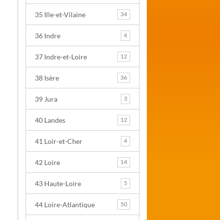
35 Ille-et-Vilaine
34
36 Indre
4
37 Indre-et-Loire
12
38 Isère
36
39 Jura
3
40 Landes
12
41 Loir-et-Cher
4
42 Loire
14
43 Haute-Loire
5
44 Loire-Atlantique
50