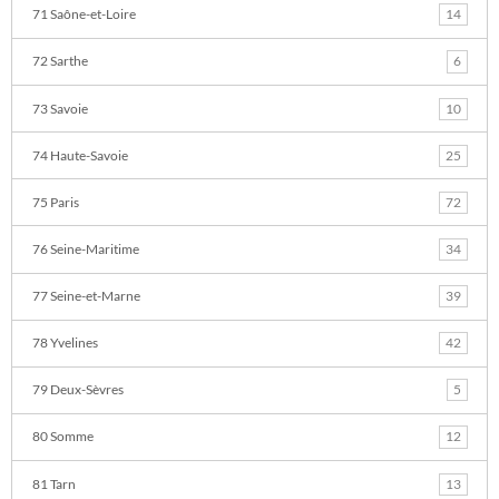
71 Saône-et-Loire
14
72 Sarthe
6
73 Savoie
10
74 Haute-Savoie
25
75 Paris
72
76 Seine-Maritime
34
77 Seine-et-Marne
39
78 Yvelines
42
79 Deux-Sèvres
5
80 Somme
12
81 Tarn
13