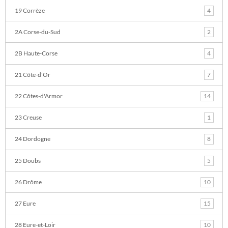
19 Corrèze
4
2A Corse-du-Sud
2
2B Haute-Corse
4
21 Côte-d'Or
7
22 Côtes-d'Armor
14
23 Creuse
1
24 Dordogne
8
25 Doubs
5
26 Drôme
10
27 Eure
15
28 Eure-et-Loir
10