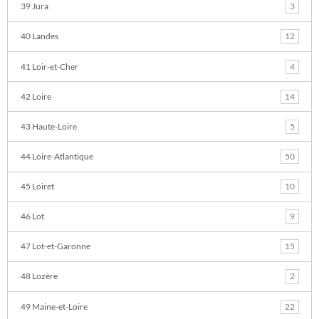
39 Jura
3
40 Landes
12
41 Loir-et-Cher
4
42 Loire
14
43 Haute-Loire
5
44 Loire-Atlantique
50
45 Loiret
10
46 Lot
9
47 Lot-et-Garonne
15
48 Lozère
2
49 Maine-et-Loire
22