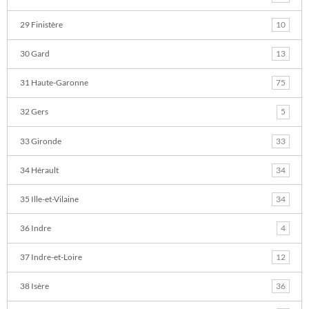
29 Finistère
10
30 Gard
13
31 Haute-Garonne
75
32 Gers
5
33 Gironde
33
34 Hérault
34
35 Ille-et-Vilaine
34
36 Indre
4
37 Indre-et-Loire
12
38 Isère
36