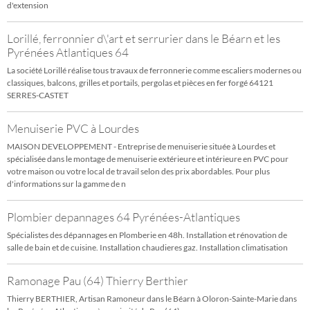
d'extension
Lorillé, ferronnier d\'art et serrurier dans le Béarn et les
Pyrénées Atlantiques 64
La société Lorillé réalise tous travaux de ferronnerie comme escaliers modernes ou
classiques, balcons, grilles et portails, pergolas et pièces en fer forgé 64121
SERRES-CASTET
Menuiserie PVC à Lourdes
MAISON DEVELOPPEMENT - Entreprise de menuiserie située à Lourdes et
spécialisée dans le montage de menuiserie extérieure et intérieure en PVC pour
votre maison ou votre local de travail selon des prix abordables. Pour plus
d'informations sur la gamme de n
Plombier depannages 64 Pyrénées-Atlantiques
Spécialistes des dépannages en Plomberie en 48h. Installation et rénovation de
salle de bain et de cuisine. Installation chaudieres gaz. Installation climatisation
Ramonage Pau (64) Thierry Berthier
Thierry BERTHIER, Artisan Ramoneur dans le Béarn à Oloron-Sainte-Marie dans