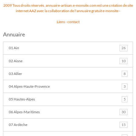
2009 Tous droits réservés. annuaire-artisan.e-monsite.com est une création de site
internet AAZ avec la collaboration de l'annuaire gratuit
e-monsite
-
Liens
-
contact
Annuaire
01 Ain
26
02 Aisne
10
03 Allier
8
04 Alpes-Haute-Provence
3
05 Hautes-Alpes
5
06 Alpes-Maritimes
30
07 Ardèche
15