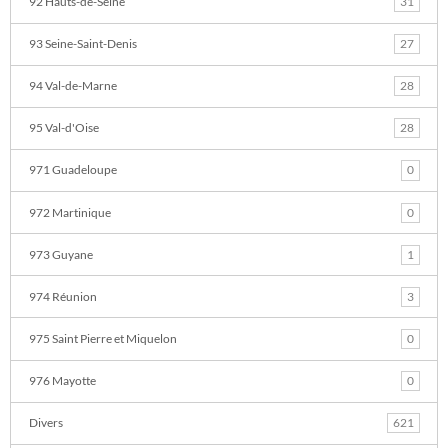
92 Hauts-de-Seine
31
93 Seine-Saint-Denis
27
94 Val-de-Marne
28
95 Val-d'Oise
28
971 Guadeloupe
0
972 Martinique
0
973 Guyane
1
974 Réunion
3
975 Saint Pierre et Miquelon
0
976 Mayotte
0
Divers
621