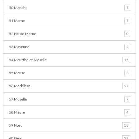
50 Manche
7
51 Marne
7
52 Haute-Marne
0
53 Mayenne
2
54 Meurthe-et-Moselle
15
55 Meuse
3
56 Morbihan
27
57 Moselle
7
58 Nièvre
4
59 Nord
53
60 Oise
22