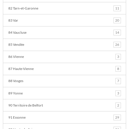
82 Tarn-et-Garonne
11
83 Var
20
84 Vaucluse
14
85 Vendée
26
86 VIenne
3
87 Haute-Vienne
8
88 Vosges
7
89 Yonne
3
90 Territoire de Belfort
2
91 Essonne
29