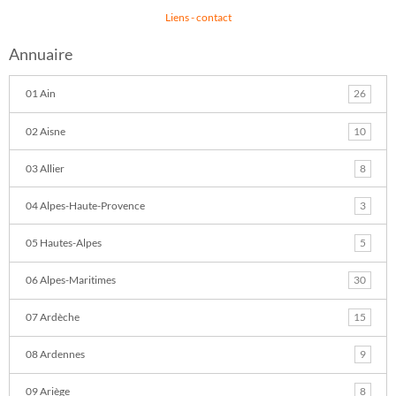
Liens
-
contact
Annuaire
01 Ain
26
02 Aisne
10
03 Allier
8
04 Alpes-Haute-Provence
3
05 Hautes-Alpes
5
06 Alpes-Maritimes
30
07 Ardèche
15
08 Ardennes
9
09 Ariège
8