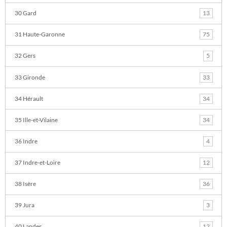
30 Gard
13
31 Haute-Garonne
75
32 Gers
5
33 Gironde
33
34 Hérault
34
35 Ille-et-Vilaine
34
36 Indre
4
37 Indre-et-Loire
12
38 Isère
36
39 Jura
3
40 Landes
12