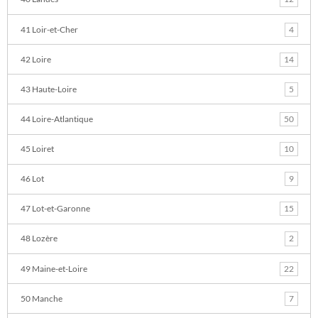
41 Loir-et-Cher
4
42 Loire
14
43 Haute-Loire
5
44 Loire-Atlantique
50
45 Loiret
10
46 Lot
9
47 Lot-et-Garonne
15
48 Lozère
2
49 Maine-et-Loire
22
50 Manche
7