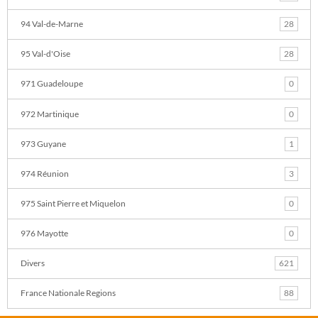
94 Val-de-Marne
28
95 Val-d'Oise
28
971 Guadeloupe
0
972 Martinique
0
973 Guyane
1
974 Réunion
3
975 Saint Pierre et Miquelon
0
976 Mayotte
0
Divers
621
France Nationale Regions
88