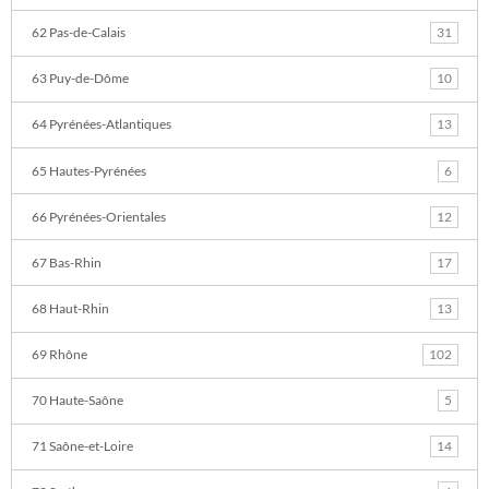
62 Pas-de-Calais
31
63 Puy-de-Dôme
10
64 Pyrénées-Atlantiques
13
65 Hautes-Pyrénées
6
66 Pyrénées-Orientales
12
67 Bas-Rhin
17
68 Haut-Rhin
13
69 Rhône
102
70 Haute-Saône
5
71 Saône-et-Loire
14