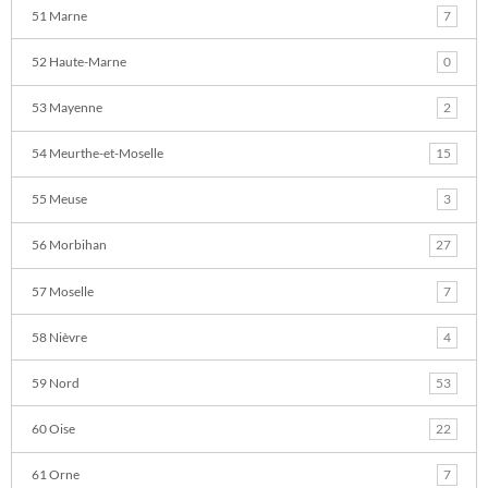
51 Marne
7
52 Haute-Marne
0
53 Mayenne
2
54 Meurthe-et-Moselle
15
55 Meuse
3
56 Morbihan
27
57 Moselle
7
58 Nièvre
4
59 Nord
53
60 Oise
22
61 Orne
7