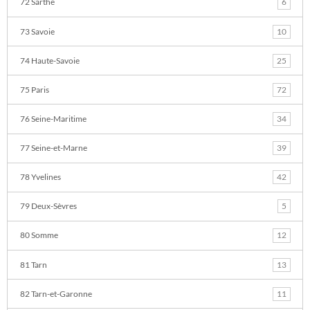
72 Sarthe
6
73 Savoie
10
74 Haute-Savoie
25
75 Paris
72
76 Seine-Maritime
34
77 Seine-et-Marne
39
78 Yvelines
42
79 Deux-Sèvres
5
80 Somme
12
81 Tarn
13
82 Tarn-et-Garonne
11