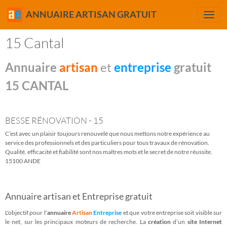
ANNUAIRE ARTISAN GRATUIT
15 Cantal
Annuaire
artisan
et
entreprise
gratuit
15 CANTAL
BESSE RÉNOVATION - 15
C’est avec un plaisir toujours renouvelé que nous mettons notre expérience au
service des professionnels et des particuliers pour tous travaux de rénovation.
Qualité, efficacité et fiabilité sont nos maîtres mots et le secret de notre réussite.
15100 ANDE
Annuaire artisan et Entreprise gratuit
L'objectif pour l'
annuaire
Artisan
Entreprise
et que votre entreprise soit visible sur
le net, sur les principaux moteurs de recherche. La
création
d’un
site Internet