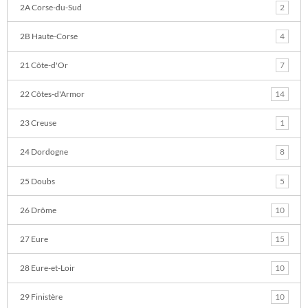
2A Corse-du-Sud
2
2B Haute-Corse
4
21 Côte-d'Or
7
22 Côtes-d'Armor
14
23 Creuse
1
24 Dordogne
8
25 Doubs
5
26 Drôme
10
27 Eure
15
28 Eure-et-Loir
10
29 Finistère
10