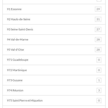
91 Essonne
29
92 Hauts-de-Seine
31
93 Seine-Saint-Denis
27
94 Val-de-Marne
28
95 Val-d'Oise
28
971 Guadeloupe
0
972 Martinique
0
973 Guyane
1
974 Réunion
3
975 Saint Pierre et Miquelon
0