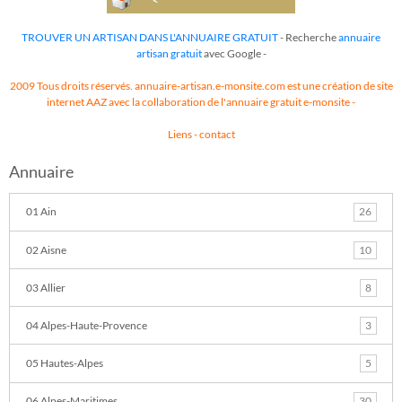
TROUVER UN ARTISAN DANS L'ANNUAIRE GRATUIT
- Recherche
annuaire
artisan gratuit
avec Google -
2009 Tous droits réservés. annuaire-artisan.e-monsite.com est une création de site
internet AAZ avec la collaboration de l'annuaire gratuit
e-monsite
-
Liens
-
contact
Annuaire
01 Ain
26
02 Aisne
10
03 Allier
8
04 Alpes-Haute-Provence
3
05 Hautes-Alpes
5
06 Alpes-Maritimes
30