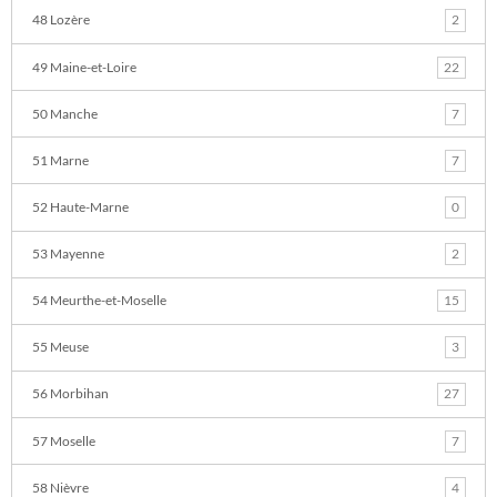
48 Lozère
2
49 Maine-et-Loire
22
50 Manche
7
51 Marne
7
52 Haute-Marne
0
53 Mayenne
2
54 Meurthe-et-Moselle
15
55 Meuse
3
56 Morbihan
27
57 Moselle
7
58 Nièvre
4