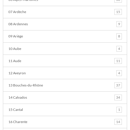
07 Ardèche
15
08 Ardennes
9
09 Ariège
8
10 Aube
4
11 Aude
11
12 Aveyron
4
13 Bouches-du-Rhône
37
14 Calvados
34
15 Cantal
1
16 Charente
14