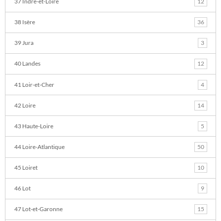
37 Indre-et-Loire
12
38 Isère
36
39 Jura
3
40 Landes
12
41 Loir-et-Cher
4
42 Loire
14
43 Haute-Loire
5
44 Loire-Atlantique
50
45 Loiret
10
46 Lot
9
47 Lot-et-Garonne
15