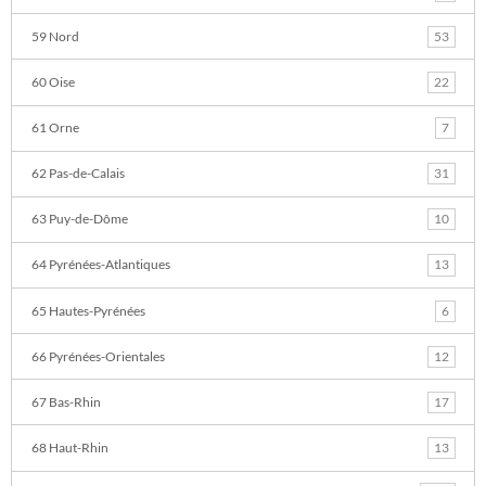
59 Nord
53
60 Oise
22
61 Orne
7
62 Pas-de-Calais
31
63 Puy-de-Dôme
10
64 Pyrénées-Atlantiques
13
65 Hautes-Pyrénées
6
66 Pyrénées-Orientales
12
67 Bas-Rhin
17
68 Haut-Rhin
13