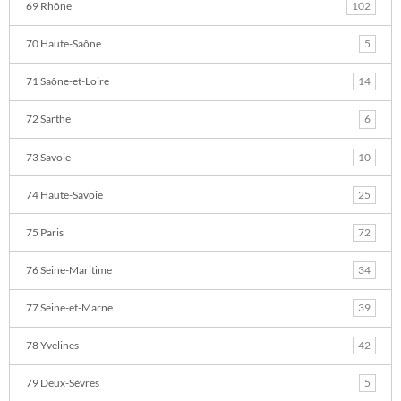
69 Rhône
102
70 Haute-Saône
5
71 Saône-et-Loire
14
72 Sarthe
6
73 Savoie
10
74 Haute-Savoie
25
75 Paris
72
76 Seine-Maritime
34
77 Seine-et-Marne
39
78 Yvelines
42
79 Deux-Sèvres
5