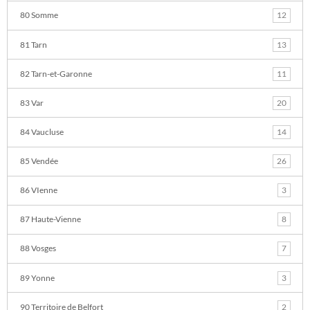
80 Somme
12
81 Tarn
13
82 Tarn-et-Garonne
11
83 Var
20
84 Vaucluse
14
85 Vendée
26
86 VIenne
3
87 Haute-Vienne
8
88 Vosges
7
89 Yonne
3
90 Territoire de Belfort
2