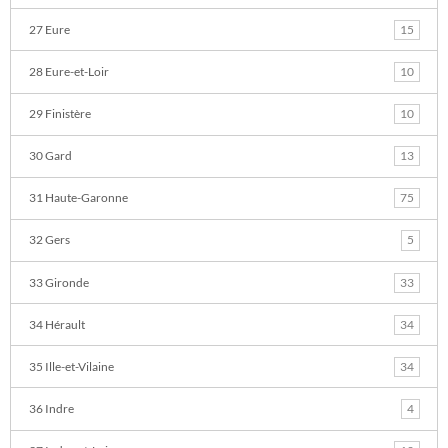
27 Eure
15
28 Eure-et-Loir
10
29 Finistère
10
30 Gard
13
31 Haute-Garonne
75
32 Gers
5
33 Gironde
33
34 Hérault
34
35 Ille-et-Vilaine
34
36 Indre
4